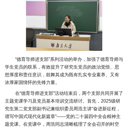
“德育导师进支部”系列活动的举办，加强了德育导师与
学生党员的联系，有效提升了研究生党员的政治觉悟、思
想厚度和责任意识，鼓舞其成为既有扎实专业素养、又有
浓厚家国情怀的先锋力量。
在“德育导师进支部”活动结束后，两个支部共同开展了
主题党课学习及党员基本培训交流研讨。首先，2025级研
究生第二党支部副书记兼组织委员周浩主讲“奋进新征程，
谱写中国式现代化新篇章”——党的二十届四中全会精神主
题党课。在党课中，周浩同志清晰梳理了全会召开的时空