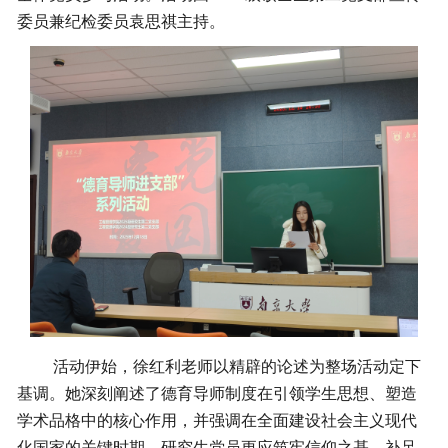
委员兼纪检委员袁思祺主持。
活动伊始，徐红利老师以精辟的论述为整场活动定下
基调。她深刻阐述了德育导师制度在引领学生思想、塑造
学术品格中的核心作用，并强调在全面建设社会主义现代
化国家的关键时期，研究生党员更应筑牢信仰之基，补足