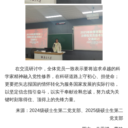
在交流研讨中，全体党员一致表示要将追求卓越的科
学家精神融入党性修养，在科研道路上守初心、担使命；
更要把矢志报国的情怀转化为服务国家发展的实际行动，
以坚定信念指引奋斗，以实干奉献诠释忠诚，努力成为关
键时刻靠得住、顶得上的先锋力量。
来源：2024级硕士生第二党支部、2025级硕士生第二
党支部