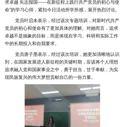
求卓越 矢志报国——在新征程上践行共产党员的初心与使
命”的学习心得，紧扣今日活动所学所感，展开热烈讨论。
党员叶启未表示，经过该次专题培训，对新时代共产
党员的初心和使命有了更加具体的理解。对她而言，追求
卓越不是抽象的目标，而是体现在学习、科研和实际工作
中的长期投入和自我要求。
党员唐子墨表示，经过该次培训，她更加清晰地认识
到，在国家发展进入新征程的关键时期，应该将个人理想
追求融入党和国家事业之中，勇于担当，甘于奉献，为实
现民族复兴的伟大梦想贡献自己的一份力量。