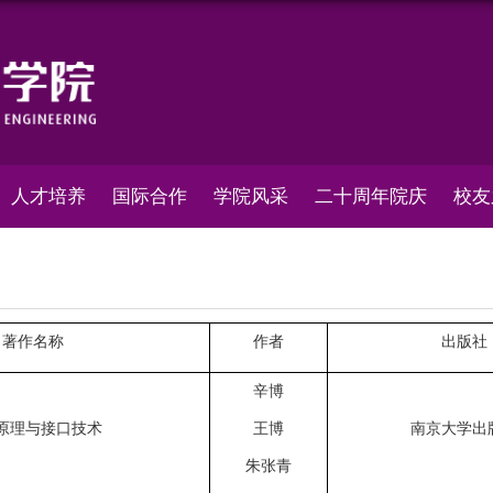
人才培养
国际合作
学院风采
二十周年院庆
校友
著作名称
作者
出版社
辛博
原理与接口技术
王博
南京大学出
朱张青