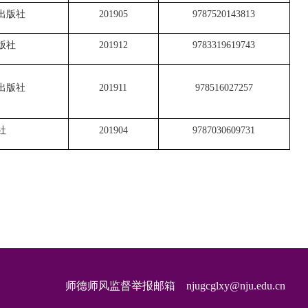
出版社
201905
9787520143813
版社
201912
9783319619743
出版社
201911
978516027257
社
201904
9787030609731
师德师风监督举报邮箱 njugcglxy@nju.edu.cn